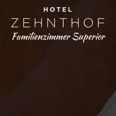
Familienzimmer Superior