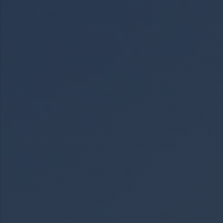
+49 (0) 2671 3052
HOTEL@10THOF.DE
DE
EN
STARTSEITE
ZIMMER
HOTEL
UMGEBUNG
KONTAKT
ONLINE BUCHEN